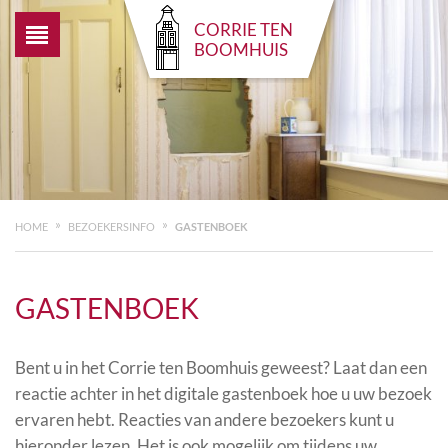
CORRIE TEN
BOOMHUIS
»
»
HOME
BEZOEKERSINFO
GASTENBOEK
GASTENBOEK
Bent u in het Corrie ten Boomhuis geweest? Laat dan een
reactie achter in het digitale gastenboek hoe u uw bezoek
ervaren hebt. Reacties van andere bezoekers kunt u
hieronder lezen. Het is ook mogelijk om tijdens uw