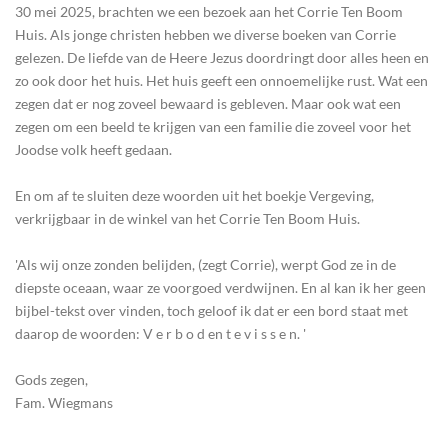
30 mei 2025, brachten we een bezoek aan het Corrie Ten Boom
Huis. Als jonge christen hebben we diverse boeken van Corrie
gelezen. De liefde van de Heere Jezus doordringt door alles heen en
zo ook door het huis. Het huis geeft een onnoemelijke rust. Wat een
zegen dat er nog zoveel bewaard is gebleven. Maar ook wat een
zegen om een beeld te krijgen van een familie die zoveel voor het
Joodse volk heeft gedaan.
En om af te sluiten deze woorden uit het boekje Vergeving,
verkrijgbaar in de winkel van het Corrie Ten Boom Huis.
'Als wij onze zonden belijden, (zegt Corrie), werpt God ze in de
diepste oceaan, waar ze voorgoed verdwijnen. En al kan ik her geen
bijbel-tekst over vinden, toch geloof ik dat er een bord staat met
daarop de woorden: V e r b o d en t e v i s s e n. '
Gods zegen,
Fam. Wiegmans