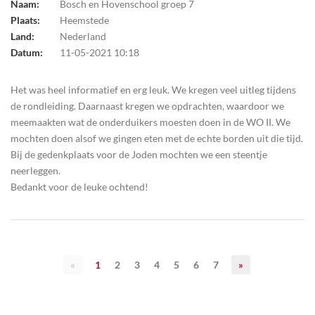
Naam:
Bosch en Hovenschool groep 7
Plaats:
Heemstede
Land:
Nederland
Datum:
11-05-2021 10:18
Het was heel informatief en erg leuk. We kregen veel uitleg tijdens
de rondleiding. Daarnaast kregen we opdrachten, waardoor we
meemaakten wat de onderduikers moesten doen in de WO II. We
mochten doen alsof we gingen eten met de echte borden uit die tijd.
Bij de gedenkplaats voor de Joden mochten we een steentje
neerleggen.
Bedankt voor de leuke ochtend!
«
1
2
3
4
5
6
7
»